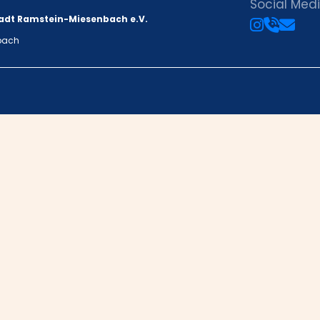
Social Med
adt Ramstein-Miesenbach e.V.
bach